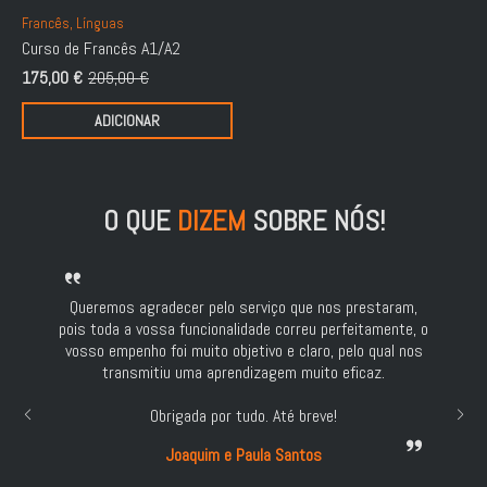
Francês, Línguas
Curso de Francês A1/A2
175,00
€
205,00
€
O
O
preço
preço
ADICIONAR
original
atual
era:
é:
205,00 €.
175,00 €.
O QUE
DIZEM
SOBRE NÓS!
Queremos agradecer pelo serviço que nos prestaram,
pois toda a vossa funcionalidade correu perfeitamente, o
vosso empenho foi muito objetivo e claro, pelo qual nos
transmitiu uma aprendizagem muito eficaz.
Obrigada por tudo. Até breve!
Joaquim e Paula Santos