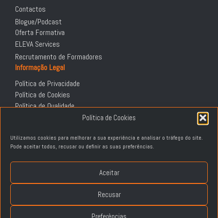
Contactos
Blogue/Podcast
Oferta Formativa
ELEVA Services
Recrutamento de Formadores
Informação Legal
Política de Privacidade
Política de Cookies
Política de Qualidade
DGERT
Política de Cookies
Termos e Condições
Utilizamos cookies para melhorar a sua experiência e analisar o tráfego do site.
Política de Devoluções e Reembolsos
Pode aceitar todos, recusar ou definir as suas preferências.
Livro de Reclamações
Aceitar
© 2026 ELEVA - Corporate Language Training® | Todos os direitos reservados.
Recusar
Preferèncias