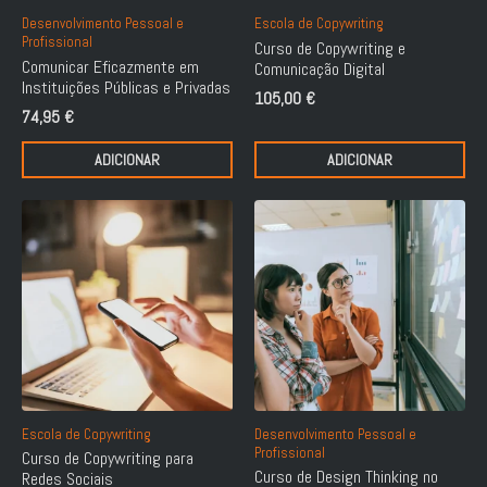
Desenvolvimento Pessoal e
Escola de Copywriting
Profissional
Curso de Copywriting e
Comunicar Eficazmente em
Comunicação Digital
Instituições Públicas e Privadas
105,00
€
74,95
€
ADICIONAR
ADICIONAR
Escola de Copywriting
Desenvolvimento Pessoal e
Profissional
Curso de Copywriting para
Curso de Design Thinking no
Redes Sociais