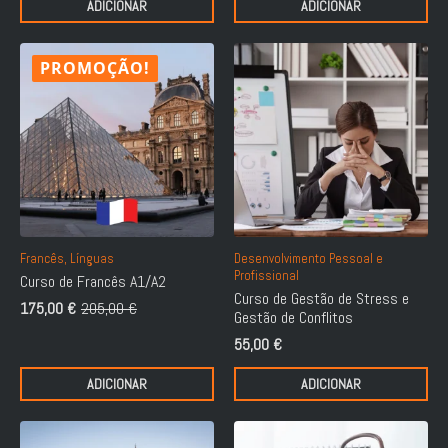
ADICIONAR
ADICIONAR
75,00 €.
49,50 €.
PROMOÇÃO!
Francês, Línguas
Desenvolvimento Pessoal e
Profissional
Curso de Francês A1/A2
Curso de Gestão de Stress e
175,00
€
205,00
€
O
O
Gestão de Conflitos
preço
preço
55,00
€
original
atual
era:
é:
ADICIONAR
ADICIONAR
205,00 €.
175,00 €.