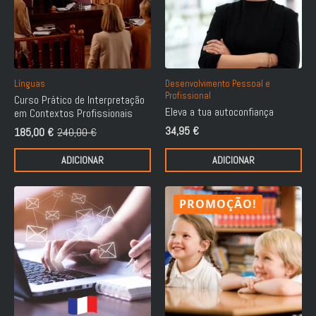
Línguas
Desenvolvimento Pessoal e
Profissional
Curso Prático de Interpretação
Eleva a tua autoconfiança
em Contextos Profissionais
34,95
€
185,00
€
240,00
€
O
O
preço
preço
ADICIONAR
ADICIONAR
original
atual
era:
é:
240,00 €.
185,00 €.
PROMOÇÃO!