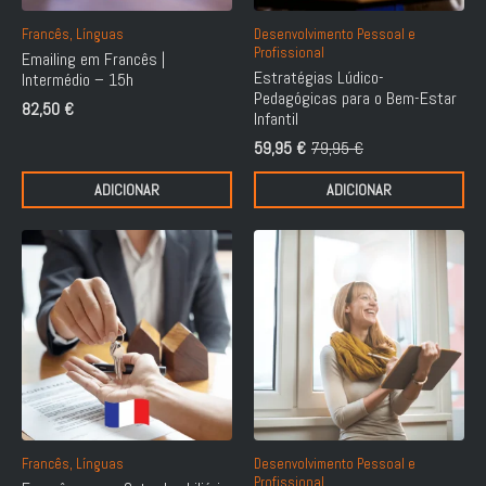
Francês, Línguas
Desenvolvimento Pessoal e
Profissional
Emailing em Francês |
Estratégias Lúdico-
Intermédio – 15h
Pedagógicas para o Bem-Estar
82,50
€
Infantil
59,95
€
79,95
€
O
O
preço
preço
ADICIONAR
ADICIONAR
original
atual
era:
é:
79,95 €.
59,95 €.
Francês, Línguas
Desenvolvimento Pessoal e
Profissional