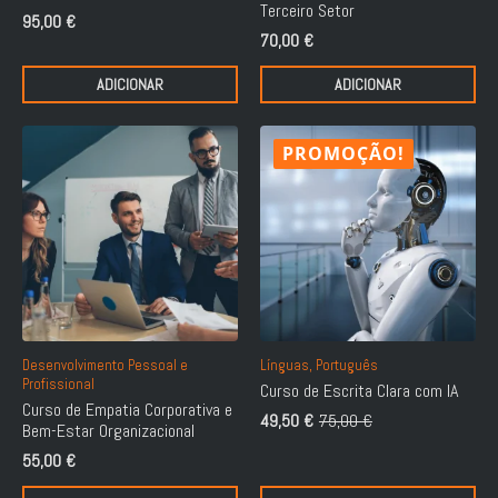
Terceiro Setor
95,00
€
70,00
€
ADICIONAR
ADICIONAR
PROMOÇÃO!
Desenvolvimento Pessoal e
Línguas, Português
Profissional
Curso de Escrita Clara com IA
Curso de Empatia Corporativa e
49,50
€
75,00
€
O
O
Bem-Estar Organizacional
preço
preço
55,00
€
original
atual
era:
é: