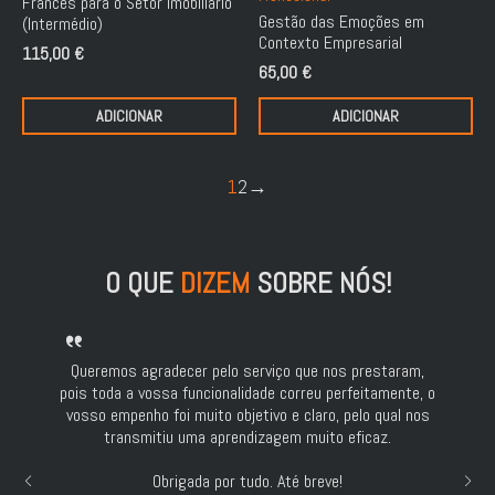
Francês para o Setor Imobiliário
Gestão das Emoções em
(Intermédio)
Contexto Empresarial
115,00
€
65,00
€
ADICIONAR
ADICIONAR
1
2
→
O QUE
DIZEM
SOBRE NÓS!
Queremos agradecer pelo serviço que nos prestaram,
pois toda a vossa funcionalidade correu perfeitamente, o
vosso empenho foi muito objetivo e claro, pelo qual nos
transmitiu uma aprendizagem muito eficaz.
Obrigada por tudo. Até breve!