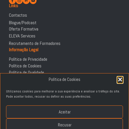
Links
Contactos
Blogue/Podcast
Oferta Formativa
ELEVA Services
Recrutamento de Formadores
Informação Legal
Política de Privacidade
Política de Cookies
Política de Qualidade
DGERT
Política de Cookies
Termos e Condições
Utilizamos cookies para melhorar a sua experiência e analisar o tráfego do site.
Política de Devoluções e Reembolsos
Pode aceitar todos, recusar ou definir as suas preferências.
Livro de Reclamações
Aceitar
© 2026 ELEVA - Corporate Language Training® | Todos os direitos reservados.
Recusar