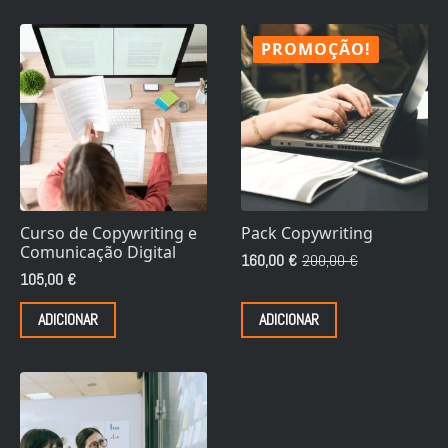
PROMOÇÃO!
Curso de Copywriting e
Pack Copywriting
Comunicação Digital
160,00
€
200,00
€
O
O
105,00
€
preço
preço
original
atual
ADICIONAR
ADICIONAR
era:
é:
200,00 €.
160,00 €.