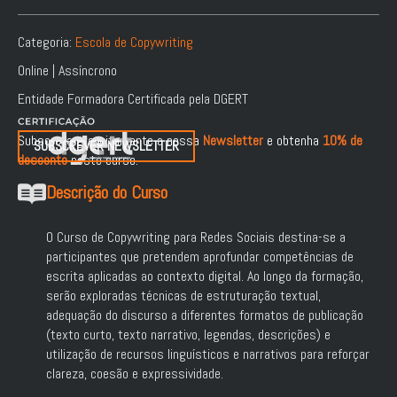
Categoria:
Escola de Copywriting
Online | Assíncrono
Entidade Formadora Certificada pela DGERT
Subscreva gratuitamente a nossa
Newsletter
e obtenha
10% de
SUBSCREVER NEWSLETTER
desconto
neste curso.
Descrição do Curso
O Curso de Copywriting para Redes Sociais destina-se a
participantes que pretendem aprofundar competências de
escrita aplicadas ao contexto digital. Ao longo da formação,
serão exploradas técnicas de estruturação textual,
adequação do discurso a diferentes formatos de publicação
(texto curto, texto narrativo, legendas, descrições) e
utilização de recursos linguísticos e narrativos para reforçar
clareza, coesão e expressividade.