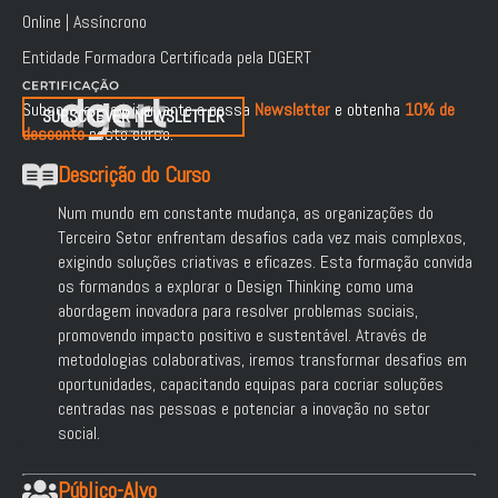
Online | Assíncrono
Entidade Formadora Certificada pela DGERT
Subscreva gratuitamente a nossa
Newsletter
e obtenha
10% de
SUBSCREVER NEWSLETTER
desconto
neste curso.
Descrição do Curso
Num mundo em constante mudança, as organizações do
Terceiro Setor enfrentam desafios cada vez mais complexos,
exigindo soluções criativas e eficazes. Esta formação convida
os formandos a explorar o Design Thinking como uma
abordagem inovadora para resolver problemas sociais,
promovendo impacto positivo e sustentável. Através de
metodologias colaborativas, iremos transformar desafios em
oportunidades, capacitando equipas para cocriar soluções
centradas nas pessoas e potenciar a inovação no setor
social.
Público-Alvo