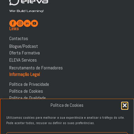
We Build Learning!
Links
Contactos
Blogue/Podcast
Oferta Formativa
ELEVA Services
Recrutamento de Formadores
Informação Legal
Política de Privacidade
Política de Cookies
Política de Qualidade
DGERT
Política de Cookies
Termos e Condições
Utilizamos cookies para melhorar a sua experiência e analisar o tráfego do site.
Política de Devoluções e Reembolsos
Pode aceitar todos, recusar ou definir as suas preferências.
Livro de Reclamações