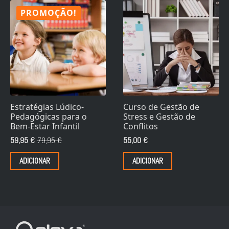
PROMOÇÃO!
Estratégias Lúdico-
Curso de Gestão de
Pedagógicas para o
Stress e Gestão de
Bem-Estar Infantil
Conflitos
59,95
€
79,95
€
55,00
€
O
O
preço
preço
ADICIONAR
ADICIONAR
original
atual
era:
é:
79,95 €.
59,95 €.