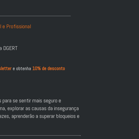
 e Profissional
la DGERT
letter
e obtenha
10% de desconto
s para se sentir mais seguro e
ima, explorar as causas da insegurança
azes, aprenderão a superar bloqueios e