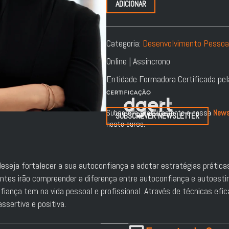
ADICIONAR
Categoria:
Desenvolvimento Pessoal
Online | Assíncrono
Entidade Formadora Certificada pe
Subscreva gratuitamente a nossa
News
SUBSCREVER NEWSLETTER
neste curso.
deseja fortalecer a sua autoconfiança e adotar estratégias prática
ipantes irão compreender a diferença entre autoconfiança e autoest
iança tem na vida pessoal e profissional. Através de técnicas efic
ssertiva e positiva.