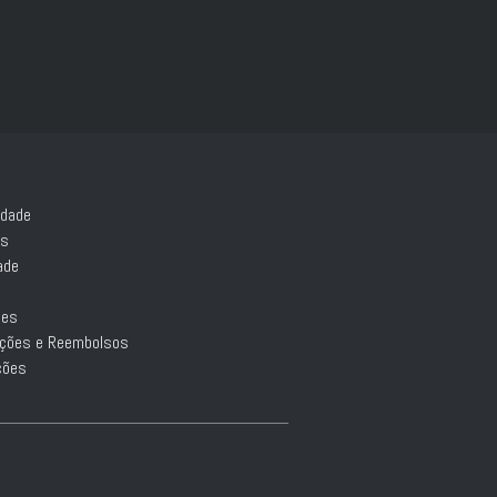
idade
es
ade
ões
luções e Reembolsos
ções