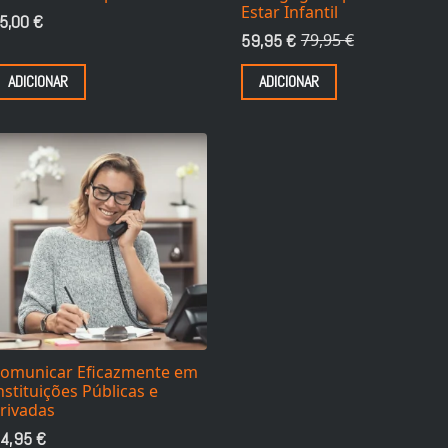
Estar Infantil
5,00
€
59,95
€
79,95
€
O
O
preço
preço
ADICIONAR
ADICIONAR
original
atual
era:
é:
79,95 €.
59,95 €.
omunicar Eficazmente em
nstituições Públicas e
rivadas
4,95
€