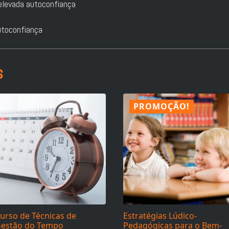
elevada autoconfiança
utoconfiança
s
PROMOÇÃO!
urso de Técnicas de
Estratégias Lúdico-
estão do Tempo
Pedagógicas para o Bem-