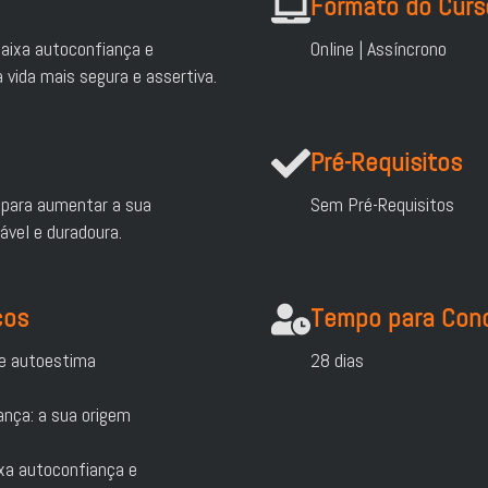
Formato do Curs
aixa autoconfiança e
Online | Assíncrono
 vida mais segura e assertiva.
Pré-Requisitos
 para aumentar a sua
Sem Pré-Requisitos
vel e duradoura.
cos
Tempo para Conc
 e autoestima
28 dias
ança: a sua origem
xa autoconfiança e