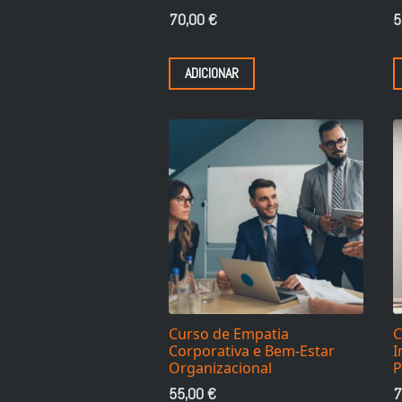
70,00
€
5
ADICIONAR
Curso de Empatia
C
Corporativa e Bem-Estar
I
Organizacional
P
55,00
€
7