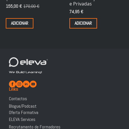
e Privadas
155,00
€
170,00
€
O
O
74,95
€
preço
preço
original
atual
ADICIONAR
ADICIONAR
era:
é:
170,00 €.
155,00 €.
We Build Learning!
Links
Contactos
Blogue/Podcast
Oferta Formativa
ELEVA Services
Recrutamento de Formadores