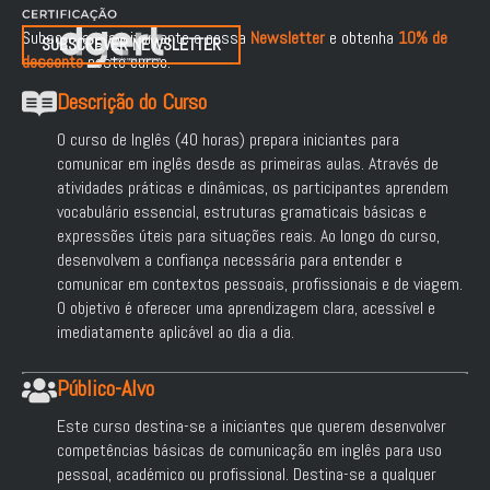
Subscreva gratuitamente a nossa
Newsletter
e obtenha
10% de
SUBSCREVER NEWSLETTER
desconto
neste curso.
Descrição do Curso
O curso de Inglês (40 horas) prepara iniciantes para
comunicar em inglês desde as primeiras aulas. Através de
atividades práticas e dinâmicas, os participantes aprendem
vocabulário essencial, estruturas gramaticais básicas e
expressões úteis para situações reais. Ao longo do curso,
desenvolvem a confiança necessária para entender e
comunicar em contextos pessoais, profissionais e de viagem.
O objetivo é oferecer uma aprendizagem clara, acessível e
imediatamente aplicável ao dia a dia.
Público-Alvo
Este curso destina-se a iniciantes que querem desenvolver
competências básicas de comunicação em inglês para uso
pessoal, académico ou profissional. Destina-se a qualquer