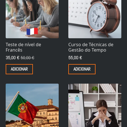
Teste de nível de
Curso de Técnicas de
Francês
Gestão do Tempo
35,00
€
50,00
€
55,00
€
O
O
preço
preço
ADICIONAR
ADICIONAR
original
atual
era:
é:
50,00 €.
35,00 €.