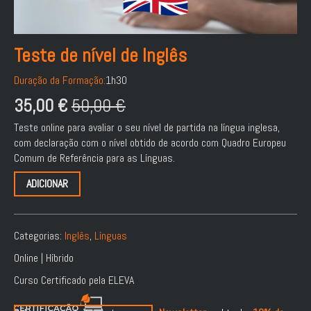
Teste de nível de Inglês
Duração da Formação:
1h30
35,00
€
50,00
€
O
O
Teste online para avaliar o seu nível de partida na língua inglesa,
preço
preço
com declaração com o nível obtido de acordo com Quadro Europeu
original
atual
Comum de Referência para as Línguas.
era:
é:
ADICIONAR
50,00 €.
35,00 €.
Categorias:
Inglês
,
Línguas
Online | Híbrido
Curso Certificado pela ELEVA