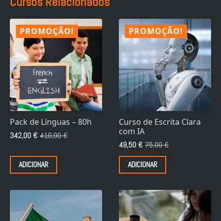
Cursos Relacionados
PROMOÇÃO!
PROMOÇÃO!
Pack de Línguas – 80h
Curso de Escrita Clara
com IA
342,00
€
410,00
€
O
O
49,50
€
75,00
€
preço
preço
O
O
original
atual
preço
preço
ADICIONAR
ADICIONAR
era:
é:
original
atual
410,00 €.
342,00 €.
era:
é:
75,00 €.
49,50 €.