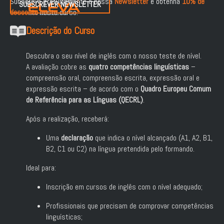
Subscreva gratuitamente a nossa
Newsletter
e obtenha
10% de
SUBSCREVER NEWSLETTER
desconto
neste curso.
Descrição do Curso
Descubra o seu nível de inglês com o nosso teste de nível.
A avaliação cobre as
quatro competências linguísticas
–
compreensão oral, compreensão escrita, expressão oral e
expressão escrita – de acordo com o
Quadro Europeu Comum
de Referência para as Línguas (QECRL)
.
Após a realização, receberá:
Uma
declaração
que indica o nível alcançado (A1, A2, B1,
B2, C1 ou C2) na língua pretendida pelo formando.
Ideal para:
Inscrição em cursos de inglês com o nível adequado;
Profissionais que precisam de comprovar competências
linguísticas;