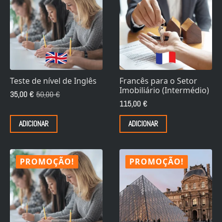
Teste de nível de Inglês
Francês para o Setor
Imobiliário (Intermédio)
35,00
€
50,00
€
O
O
115,00
€
preço
preço
original
atual
ADICIONAR
ADICIONAR
era:
é:
50,00 €.
35,00 €.
PROMOÇÃO!
PROMOÇÃO!