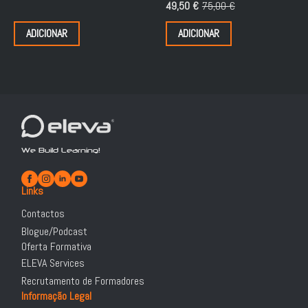
49,50
€
75,00
€
O
O
preço
preço
ADICIONAR
ADICIONAR
original
atual
era:
é:
75,00 €.
49,50 €.
We Build Learning!
Links
Contactos
Blogue/Podcast
Oferta Formativa
ELEVA Services
Recrutamento de Formadores
Informação Legal