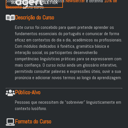
Subscreva gratuitamente a nossa
Newsletter
e obtenha
10% de
SUBSCREVER NEWSLETTER
desconto
neste curso.
Descrição do Curso
Este curso foi concebido para quem pretende aprender os
fundamentos essenciais do português e comunicar de forma
eficaz em contextos do dia a dia, académicos ou profissionais.
Com módulos dedicados à fonética, gramática básica e
interação social, os participantes desenvolverão
competências linguísticas práticas para se expressarem com
mais confiança. O curso inclui ainda um glossário interativo,
permitindo consultar palavras e expressões úteis, ouvir a sua
pronúncia e adicionar novos termos ao longo da aprendizagem.
Público-Alvo
Pessoas que necessitem de “sobreviver” linguisticamente em
contexto lusófono.
Formato do Curso