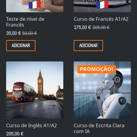
Teste de nível de
Curso de Francês A1/A2
Francês
175,00
€
205,00
€
O
O
35,00
€
50,00
€
O
O
preço
preço
preço
preço
original
atual
ADICIONAR
ADICIONAR
original
atual
era:
é:
era:
é:
205,00 €.
175,00 €.
50,00 €.
35,00 €.
PROMOÇÃO!
Curso de Inglês A1/A2
Curso de Escrita Clara
com IA
205,00
€