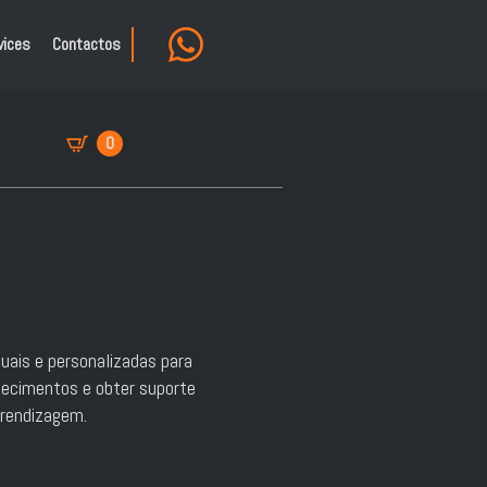
vices
Contactos
0
uais e personalizadas para
hecimentos e obter suporte
prendizagem.