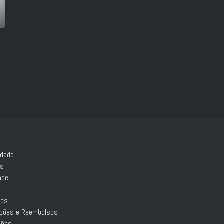
idade
es
ade
ões
luções e Reembolsos
ções