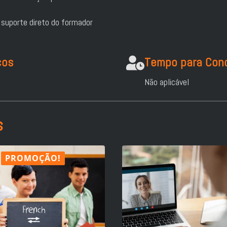
suporte direto do formador
cos
Tempo para Conc
Não aplicável
s
PROMOÇÃO!