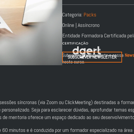
Categoria:
Packs
Online | Assíncrono
Entidade Formadora Certificada pe
Subscreva gratuitamente a nossa
News
SUBSCREVER NEWSLETTER
neste curso.
sessões síncronas (via Zoom ou ClickMeeting) destinadas a form
ersonalizado. Seja para esclarecer dúvidas, aprofundar temas esp
es de mentoria oferece um espaço dedicado ao seu desenvolvimento
0 minutos e é conduzida por um formador especializado na área do