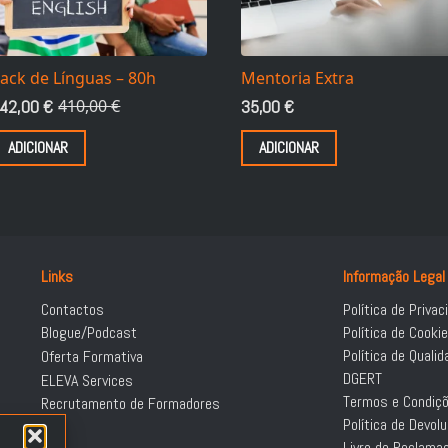
ack de Línguas – 80h
Mentoria Extra
42,00
€
410,00
€
35,00
€
reço
reço
ADICIONAR
ADICIONAR
riginal
tual
ra:
:
10,00 €.
42,00 €.
Links
Informação Legal
Contactos
Política de Privac
Blogue/Podcast
Política de Cooki
Política de Qualid
Oferta Formativa
DGERT
ELEVA Services
Termos e Condiç
Recrutamento de Formadores
Política de Devo
Livro de Reclama