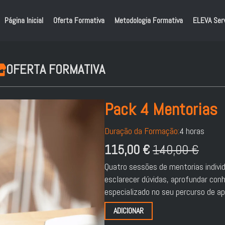
Página Inicial
Oferta Formativa
Metodologia Formativa
ELEVA Ser
OFERTA FORMATIVA
Pack 4 Mentorias
Duração da Formação:
4 horas
115,00
€
140,00
€
O
O
Quatro sessões de mentorias individ
preço
preço
esclarecer dúvidas, aprofundar con
original
atual
especializado no seu percurso de a
era:
é:
ADICIONAR
140,00 €.
115,00 €.