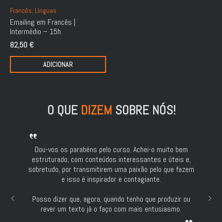
Francês, Línguas
Emailing em Francês |
Intermédio – 15h
82,50
€
ADICIONAR
O QUE
DIZEM
SOBRE NÓS!
Dou-vos os parabéns pelo curso. Achei-o muito bem
o
estruturado, com conteúdos interessantes e úteis e,
s
sobretudo, por transmitirem uma paixão pelo que fazem
e isso é inspirador e contagiante.
Posso dizer que, agora, quando tenho que produzir ou
rever um texto já o faço com mais entusiasmo.