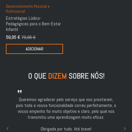
Desenvolvimento Pessoal e
Profissional
Estratégias Lúdico-
Pedagógicas para o Bem-Estar
Infantil
59,95
€
79,95
€
O
O
preço
preço
ADICIONAR
original
atual
era:
é:
79,95 €.
59,95 €.
O QUE
DIZEM
SOBRE NÓS!
Queremos agradecer pelo serviço que nos prestaram,
pois toda a vossa funcionalidade correu perfeitamente, o
vosso empenho foi muito objetivo e claro, pelo qual nos
transmitiu uma aprendizagem muito eficaz.
Obrigada por tudo. Até breve!