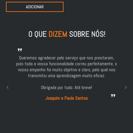
preço
preço
ADICIONAR
original
atual
era:
é:
410,00 €.
342,00 €.
O QUE
DIZEM
SOBRE NÓS!
Queremos agradecer pelo serviço que nos prestaram,
pois toda a vossa funcionalidade correu perfeitamente, o
vosso empenho foi muito objetivo e claro, pelo qual nos
transmitiu uma aprendizagem muito eficaz.
Obrigada por tudo. Até breve!
Joaquim e Paula Santos