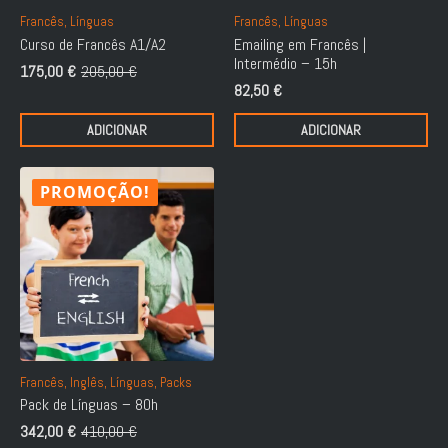
Francês, Línguas
Francês, Línguas
Curso de Francês A1/A2
Emailing em Francês |
Intermédio – 15h
175,00
€
205,00
€
O
O
82,50
€
preço
preço
original
atual
ADICIONAR
ADICIONAR
era:
é:
205,00 €.
175,00 €.
PROMOÇÃO!
Francês, Inglês, Línguas, Packs
Pack de Línguas – 80h
342,00
€
410,00
€
O
O