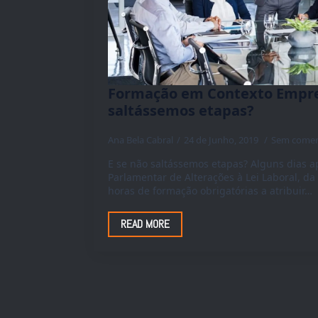
Formação em Contexto Empres
saltássemos etapas?
Ana Bela Cabral
24 de Junho, 2019
Sem comen
E se não saltássemos etapas? Alguns dias a
Parlamentar de Alterações à Lei Laboral, d
horas de formação obrigatórias a atribuir…
READ MORE