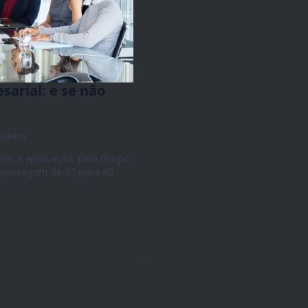
arial: e se não
tários
pós a aprovação, pelo Grupo
a passagem de 35 para 40