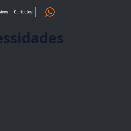
vices
Contactos
essidades