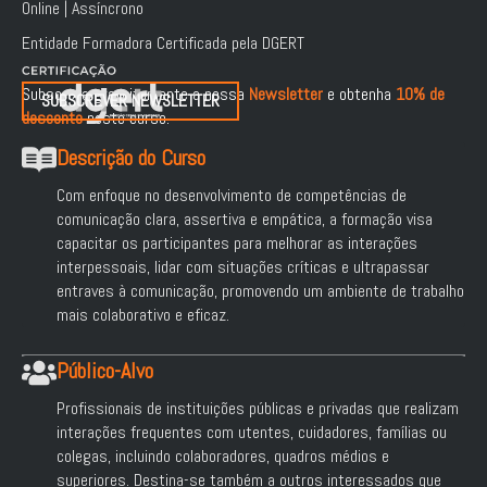
Online | Assíncrono
Entidade Formadora Certificada pela DGERT
Subscreva gratuitamente a nossa
Newsletter
e obtenha
10% de
SUBSCREVER NEWSLETTER
desconto
neste curso.
Descrição do Curso
Com enfoque no desenvolvimento de competências de
comunicação clara, assertiva e empática, a formação visa
capacitar os participantes para melhorar as interações
interpessoais, lidar com situações críticas e ultrapassar
entraves à comunicação, promovendo um ambiente de trabalho
mais colaborativo e eficaz.
Público-Alvo
Profissionais de instituições públicas e privadas que realizam
interações frequentes com utentes, cuidadores, famílias ou
colegas, incluindo colaboradores, quadros médios e
superiores. Destina-se também a outros interessados que